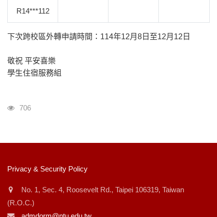
R14***112
下次跨校區外轉申請時間：114年12月8日至12月12日
敬祝 平安喜樂
學生住宿服務組
瀏覽人次
706
:::
Privacy & Security Policy
No. 1, Sec. 4, Roosevelt Rd., Taipei 106319, Taiwan
(R.O.C.)
admdorm@ntu.edu.tw